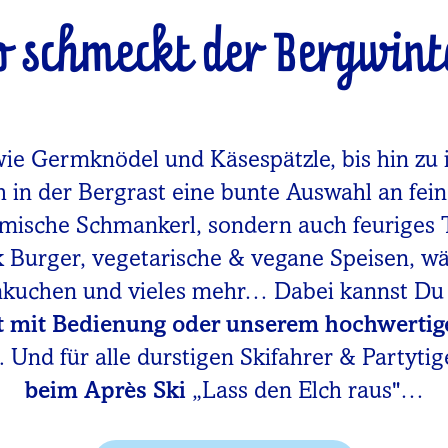
o schmeckt der Bergwint
wie Germknödel und Käsespätzle, bis hin zu 
h in der Bergrast eine bunte Auswahl an fei
imische Schmankerl, sondern auch feuriges 
rk Burger, vegetarische & vegane Speisen, 
mkuchen und vieles mehr… Dabei kannst D
t mit Bedienung oder unserem hochwertig
 Und für alle durstigen Skifahrer & Partytig
beim Après Ski
„Lass den Elch raus"…