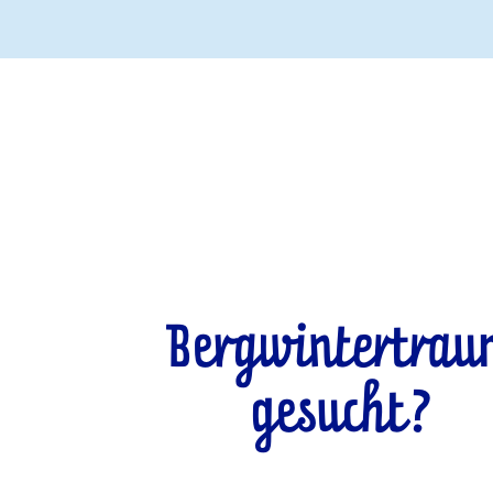
Bergwintertra
gesucht?