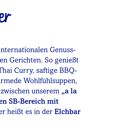
er
internationalen Genuss-
nen Gerichten. So genießt
Thai Curry, saftige BBQ-
wärmede Wohlfühlsuppen,
u zwischen unserem
„a la
en SB-Bereich mit
er heißt es in der
Elchbar