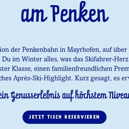
am Penken
tion der Penkenbahn in Mayrhofen, auf über 1
t Du im Winter alles, was das Skifahrer-Her
ster Klasse, einen familienfreundlichen Pr
ches Après-Ski-Highlight. Kurz gesagt, es er
ein Genusserlebnis auf höchstem Nivea
JETZT TISCH RESERVIEREN