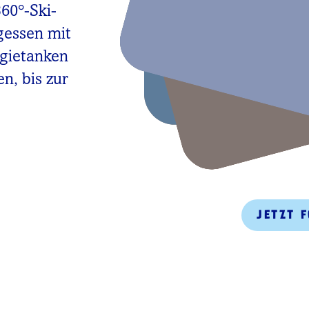
360°-Ski-
gessen mit
rgietanken
n, bis zur
JETZT 