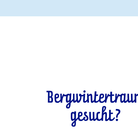
Bergwintertra
gesucht?