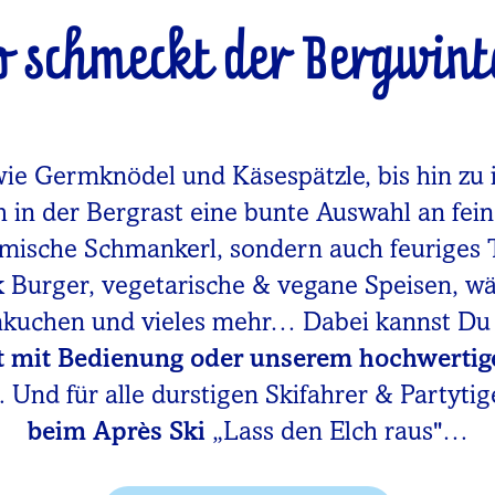
o schmeckt der Bergwint
wie Germknödel und Käsespätzle, bis hin zu 
h in der Bergrast eine bunte Auswahl an fei
imische Schmankerl, sondern auch feuriges 
rk Burger, vegetarische & vegane Speisen, 
mkuchen und vieles mehr… Dabei kannst D
t mit Bedienung oder unserem hochwertig
 Und für alle durstigen Skifahrer & Partytig
beim Après Ski
„Lass den Elch raus"…