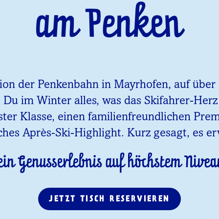
am Penken
tion der Penkenbahn in Mayrhofen, auf über 1
t Du im Winter alles, was das Skifahrer-Her
ster Klasse, einen familienfreundlichen Pr
ches Après-Ski-Highlight. Kurz gesagt, es er
ein Genusserlebnis auf höchstem Nivea
JETZT TISCH RESERVIEREN