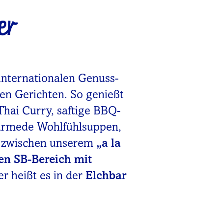
er
internationalen Genuss-
nen Gerichten. So genießt
Thai Curry, saftige BBQ-
wärmede Wohlfühlsuppen,
u zwischen unserem
„a la
en SB-Bereich mit
er heißt es in der
Elchbar