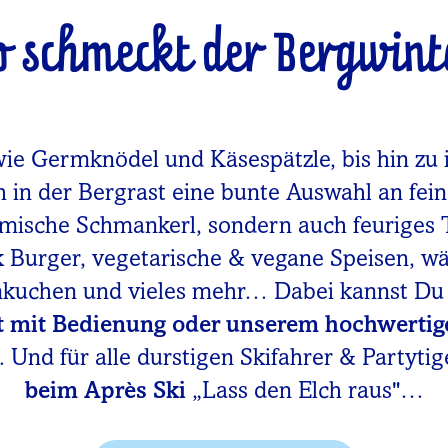
o schmeckt der Bergwint
wie Germknödel und Käsespätzle, bis hin zu 
h in der Bergrast eine bunte Auswahl an fei
imische Schmankerl, sondern auch feuriges 
rk Burger, vegetarische & vegane Speisen, 
mkuchen und vieles mehr… Dabei kannst D
t mit Bedienung oder unserem hochwertig
 Und für alle durstigen Skifahrer & Partytig
beim Après Ski
„Lass den Elch raus"…