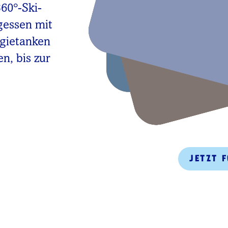
360°-Ski-
gessen mit
rgietanken
n, bis zur
JETZT 