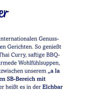
er
internationalen Genuss-
nen Gerichten. So genießt
Thai Curry, saftige BBQ-
wärmede Wohlfühlsuppen,
u zwischen unserem
„a la
en SB-Bereich mit
er heißt es in der
Elchbar