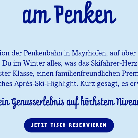
am Penken
tion der Penkenbahn in Mayrhofen, auf über 1
t Du im Winter alles, was das Skifahrer-Her
ster Klasse, einen familienfreundlichen Pr
ches Après-Ski-Highlight. Kurz gesagt, es er
ein Genusserlebnis auf höchstem Nivea
JETZT TISCH RESERVIEREN