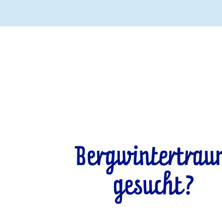
Bergwintertra
gesucht?