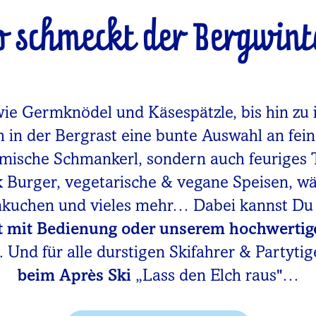
o schmeckt der Bergwint
wie Germknödel und Käsespätzle, bis hin zu 
h in der Bergrast eine bunte Auswahl an fei
imische Schmankerl, sondern auch feuriges 
rk Burger, vegetarische & vegane Speisen, 
mkuchen und vieles mehr… Dabei kannst D
t mit Bedienung oder unserem hochwertig
 Und für alle durstigen Skifahrer & Partytig
beim Après Ski
„Lass den Elch raus"…