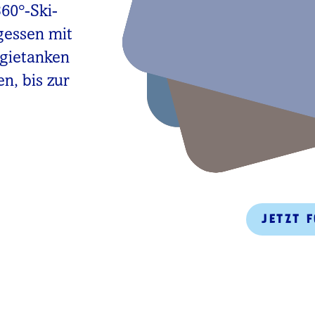
360°-Ski-
gessen mit
rgietanken
n, bis zur
JETZT 