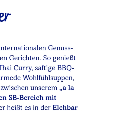
er
internationalen Genuss-
nen Gerichten. So genießt
Thai Curry, saftige BBQ-
wärmede Wohlfühlsuppen,
u zwischen unserem
„a la
en SB-Bereich mit
er heißt es in der
Elchbar