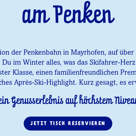
am Penken
tion der Penkenbahn in Mayrhofen, auf über 1
t Du im Winter alles, was das Skifahrer-Her
ster Klasse, einen familienfreundlichen Pr
ches Après-Ski-Highlight. Kurz gesagt, es er
ein Genusserlebnis auf höchstem Nivea
JETZT TISCH RESERVIEREN