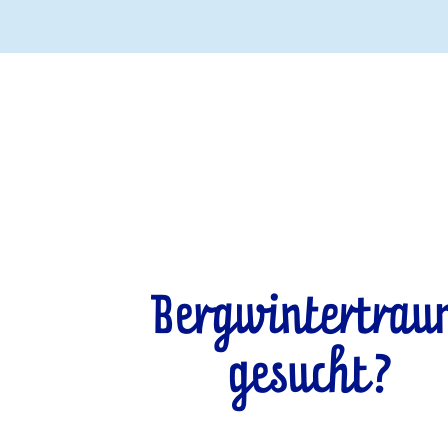
Bergwintertra
gesucht?