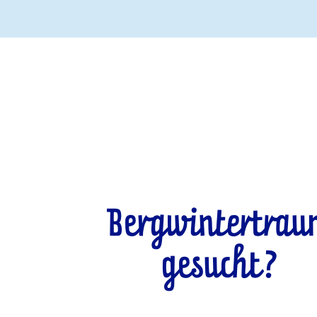
Bergwintertra
gesucht?