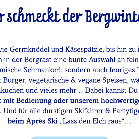
o schmeckt der Bergwint
wie Germknödel und Käsespätzle, bis hin zu 
h in der Bergrast eine bunte Auswahl an fei
imische Schmankerl, sondern auch feuriges 
rk Burger, vegetarische & vegane Speisen, 
mkuchen und vieles mehr… Dabei kannst D
t mit Bedienung oder unserem hochwertig
 Und für alle durstigen Skifahrer & Partytig
beim Après Ski
„Lass den Elch raus"…