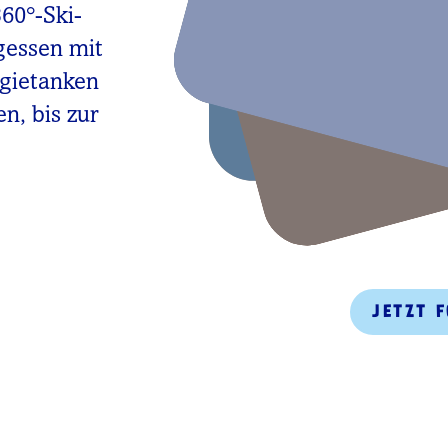
360°-Ski-
gessen mit
rgietanken
n, bis zur
JETZT 