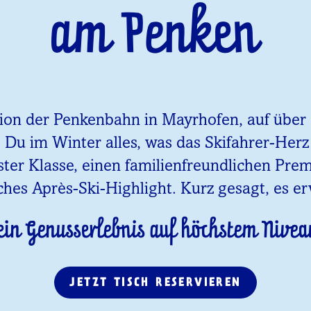
am Penken
tion der Penkenbahn in Mayrhofen, auf über 1
t Du im Winter alles, was das Skifahrer-Her
ster Klasse, einen familienfreundlichen Pr
ches Après-Ski-Highlight. Kurz gesagt, es er
ein Genusserlebnis auf höchstem Nivea
JETZT TISCH RESERVIEREN