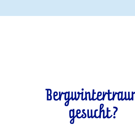
Bergwintertra
gesucht?