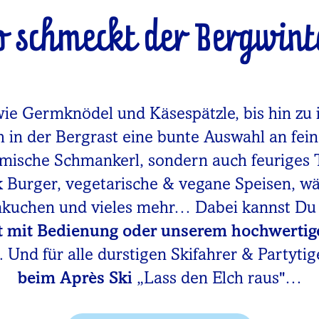
o schmeckt der Bergwint
wie Germknödel und Käsespätzle, bis hin zu 
h in der Bergrast eine bunte Auswahl an fei
imische Schmankerl, sondern auch feuriges 
rk Burger, vegetarische & vegane Speisen, 
mkuchen und vieles mehr… Dabei kannst D
t mit Bedienung oder unserem hochwertig
 Und für alle durstigen Skifahrer & Partytig
beim Après Ski
„Lass den Elch raus"…