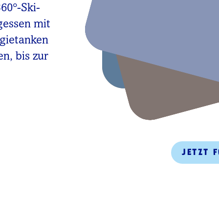
360°-Ski-
gessen mit
rgietanken
n, bis zur
JETZT 