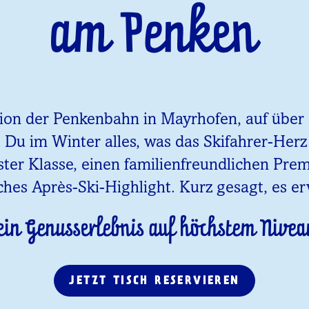
am Penken
tion der Penkenbahn in Mayrhofen, auf über 1
t Du im Winter alles, was das Skifahrer-Her
ster Klasse, einen familienfreundlichen Pr
ches Après-Ski-Highlight. Kurz gesagt, es er
ein Genusserlebnis auf höchstem Nivea
JETZT TISCH RESERVIEREN