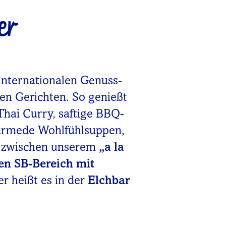
er
internationalen Genuss-
nen Gerichten. So genießt
Thai Curry, saftige BBQ-
wärmede Wohlfühlsuppen,
u zwischen unserem
„a la
en SB-Bereich mit
er heißt es in der
Elchbar