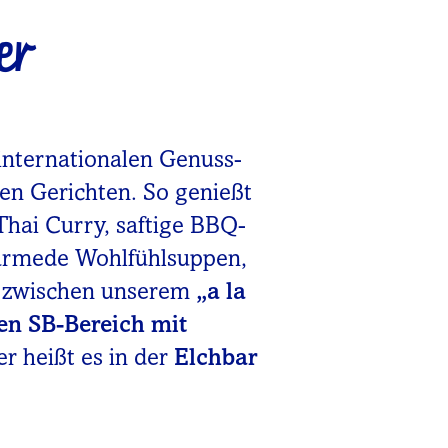
er
internationalen Genuss-
nen Gerichten. So genießt
Thai Curry, saftige BBQ-
wärmede Wohlfühlsuppen,
u zwischen unserem
„a la
en SB-Bereich mit
er heißt es in der
Elchbar