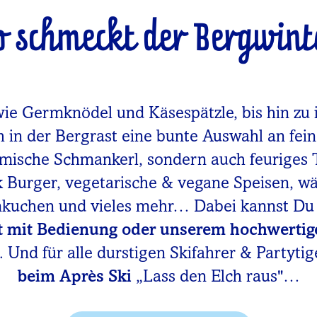
o schmeckt der Bergwint
wie Germknödel und Käsespätzle, bis hin zu 
h in der Bergrast eine bunte Auswahl an fei
imische Schmankerl, sondern auch feuriges 
rk Burger, vegetarische & vegane Speisen, 
mkuchen und vieles mehr… Dabei kannst D
t mit Bedienung oder unserem hochwertig
 Und für alle durstigen Skifahrer & Partytig
beim Après Ski
„Lass den Elch raus"…