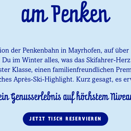
am Penken
tion der Penkenbahn in Mayrhofen, auf über 1
t Du im Winter alles, was das Skifahrer-Her
ster Klasse, einen familienfreundlichen Pr
ches Après-Ski-Highlight. Kurz gesagt, es er
ein Genusserlebnis auf höchstem Nivea
JETZT TISCH RESERVIEREN