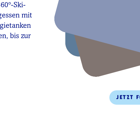
360°-Ski-
gessen mit
rgietanken
n, bis zur
JETZT 