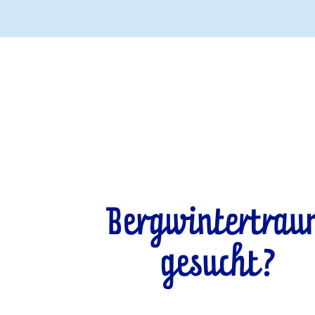
Bergwintertra
gesucht?