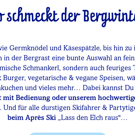
o schmeckt der Bergwint
wie Germknödel und Käsespätzle, bis hin zu 
h in der Bergrast eine bunte Auswahl an fei
imische Schmankerl, sondern auch feuriges 
rk Burger, vegetarische & vegane Speisen, 
mkuchen und vieles mehr… Dabei kannst D
t mit Bedienung oder unserem hochwertig
 Und für alle durstigen Skifahrer & Partytig
beim Après Ski
„Lass den Elch raus"…