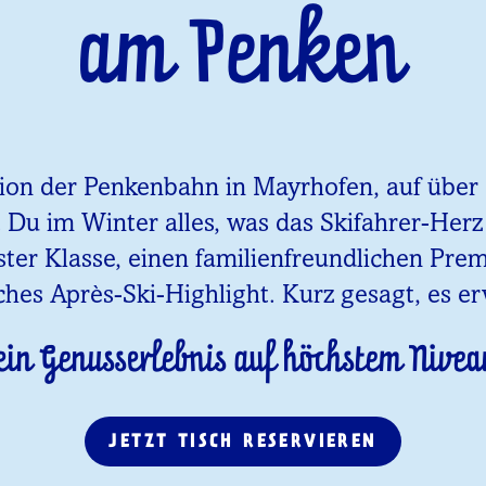
am Penken
tion der Penkenbahn in Mayrhofen, auf über 1
t Du im Winter alles, was das Skifahrer-Her
ster Klasse, einen familienfreundlichen Pr
ches Après-Ski-Highlight. Kurz gesagt, es er
ein Genusserlebnis auf höchstem Nivea
JETZT TISCH RESERVIEREN