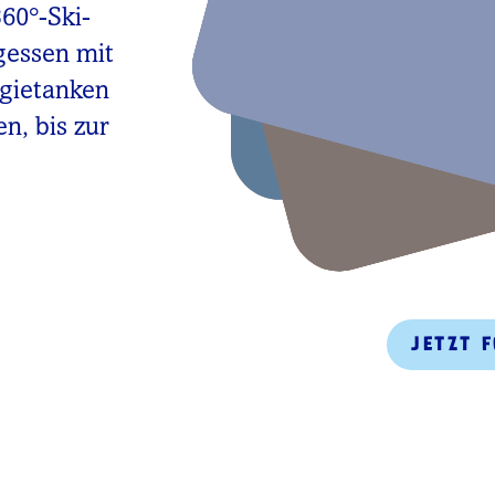
360°-Ski-
gessen mit
rgietanken
n, bis zur
JETZT 