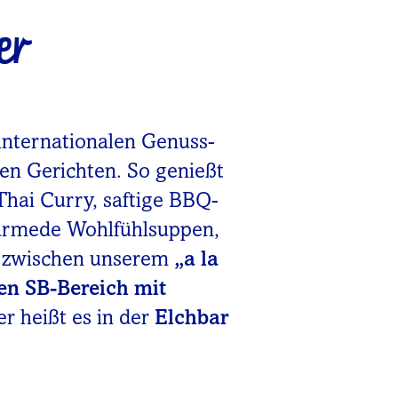
er
internationalen Genuss-
nen Gerichten. So genießt
Thai Curry, saftige BBQ-
wärmede Wohlfühlsuppen,
u zwischen unserem
„a la
en SB-Bereich mit
er heißt es in der
Elchbar