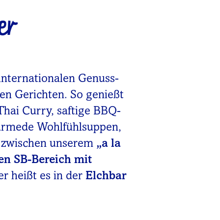
er
internationalen Genuss-
nen Gerichten. So genießt
Thai Curry, saftige BBQ-
wärmede Wohlfühlsuppen,
u zwischen unserem
„a la
en SB-Bereich mit
er heißt es in der
Elchbar