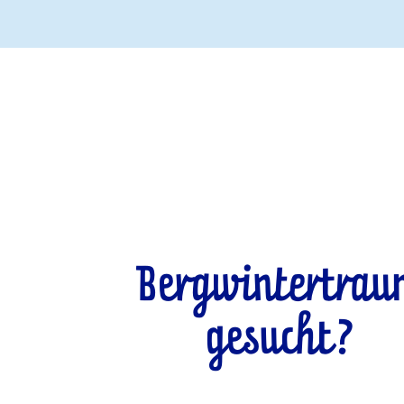
Bergwintertra
gesucht?