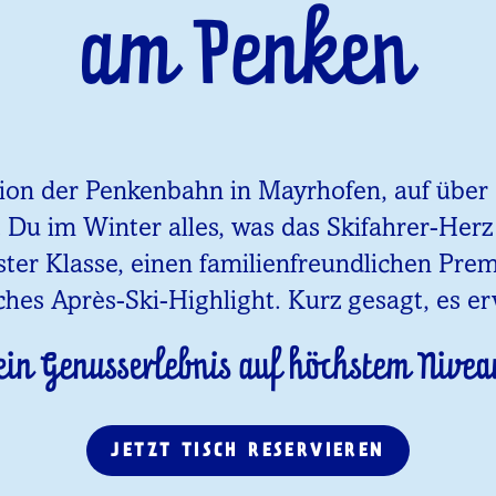
am Penken
tion der Penkenbahn in Mayrhofen, auf über 1
t Du im Winter alles, was das Skifahrer-Her
ster Klasse, einen familienfreundlichen Pr
ches Après-Ski-Highlight. Kurz gesagt, es er
ein Genusserlebnis auf höchstem Nivea
JETZT TISCH RESERVIEREN