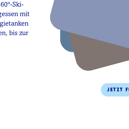
360°-Ski-
gessen mit
rgietanken
n, bis zur
JETZT 