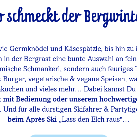
o schmeckt der Bergwint
wie Germknödel und Käsespätzle, bis hin zu 
h in der Bergrast eine bunte Auswahl an fei
imische Schmankerl, sondern auch feuriges 
rk Burger, vegetarische & vegane Speisen, 
mkuchen und vieles mehr… Dabei kannst D
t mit Bedienung oder unserem hochwertig
 Und für alle durstigen Skifahrer & Partytig
beim Après Ski
„Lass den Elch raus"…