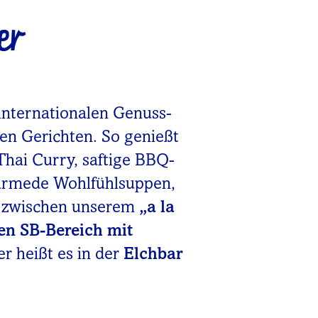
er
internationalen Genuss-
nen Gerichten. So genießt
Thai Curry, saftige BBQ-
wärmede Wohlfühlsuppen,
u zwischen unserem
„a la
en SB-Bereich mit
er heißt es in der
Elchbar