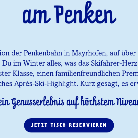
am Penken
tion der Penkenbahn in Mayrhofen, auf über 1
t Du im Winter alles, was das Skifahrer-Her
ster Klasse, einen familienfreundlichen Pr
ches Après-Ski-Highlight. Kurz gesagt, es er
ein Genusserlebnis auf höchstem Nivea
JETZT TISCH RESERVIEREN