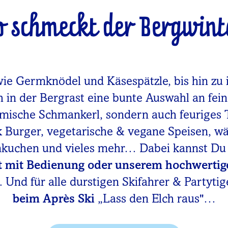
o schmeckt der Bergwint
wie Germknödel und Käsespätzle, bis hin zu 
h in der Bergrast eine bunte Auswahl an fei
imische Schmankerl, sondern auch feuriges 
rk Burger, vegetarische & vegane Speisen, 
mkuchen und vieles mehr… Dabei kannst D
t mit Bedienung oder unserem hochwertig
 Und für alle durstigen Skifahrer & Partytig
beim Après Ski
„Lass den Elch raus"…