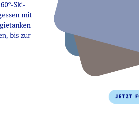
360°-Ski-
gessen mit
rgietanken
n, bis zur
JETZT 