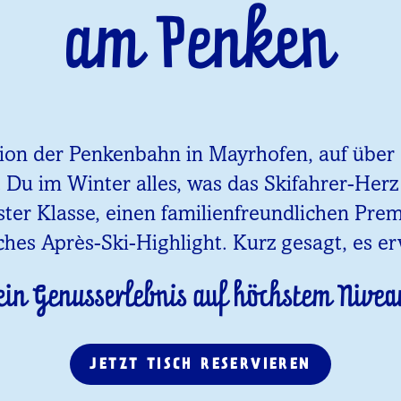
am Penken
tion der Penkenbahn in Mayrhofen, auf über 1
t Du im Winter alles, was das Skifahrer-Her
ster Klasse, einen familienfreundlichen Pr
ches Après-Ski-Highlight. Kurz gesagt, es er
ein Genusserlebnis auf höchstem Nivea
JETZT TISCH RESERVIEREN