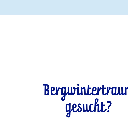
Bergwintertra
gesucht?