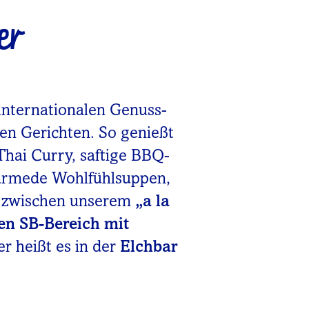
er
internationalen Genuss-
nen Gerichten. So genießt
Thai Curry, saftige BBQ-
wärmede Wohlfühlsuppen,
u zwischen unserem
„a la
en SB-Bereich mit
er heißt es in der
Elchbar