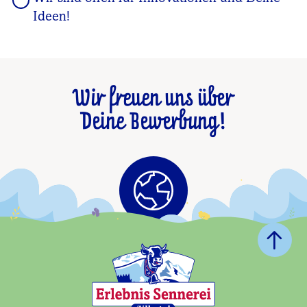
Ideen!
Wir freuen uns über
Deine Bewerbung!
CHRISTIAN & HEINRICH KRÖLL