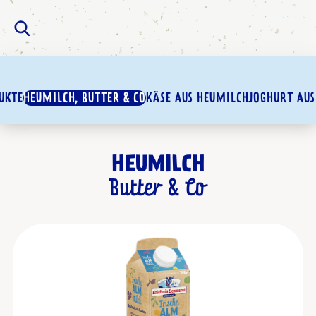
UKTE
HEUMILCH, BUTTER & CO
KÄSE AUS HEUMILCH
JOGHURT AUS
HEUMILCH
Butter & Co