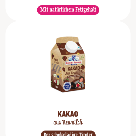
Mit natürlichem Fettgehalt
KAKAO
aus Heumilch
Der schokoladige Tiroler