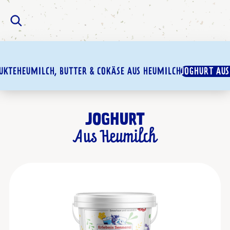
UKTE
HEUMILCH, BUTTER & CO
KÄSE AUS HEUMILCH
JOGHURT AUS
JOGHURT
Aus Heumilch