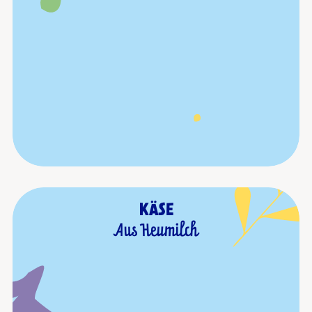
KÄSE
Aus Heumilch