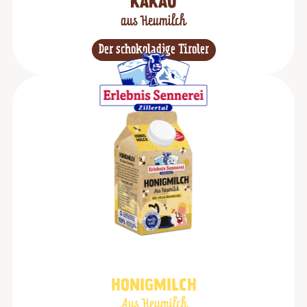
KAKAO
aus Heumilch
Der schokoladige Tiroler
HONIGMILCH
Aus Heumilch