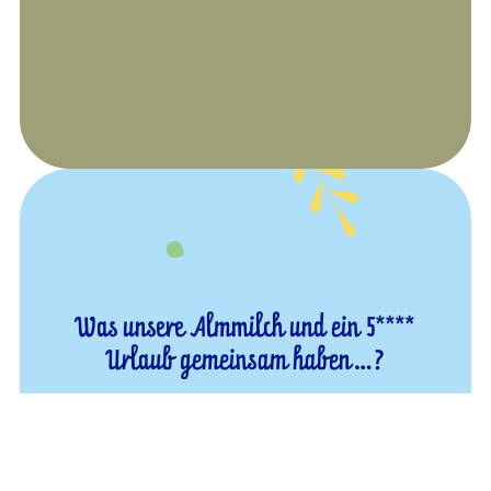
Was unsere Almmilch und ein 5****
Urlaub gemeinsam haben…?