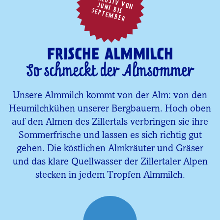
EX
K
LU
SIV
N
N
I B
IS SEPT
EM
B
ER
V
O
JU
FRISCHE ALMMILCH
So schmeckt der Almsommer
Unsere Almmilch kommt von der Alm: von den
Heumilchkühen unserer Bergbauern. Hoch oben
auf den Almen des Zillertals verbringen sie ihre
Sommerfrische und lassen es sich richtig gut
gehen. Die köstlichen Almkräuter und Gräser
und das klare Quellwasser der Zillertaler Alpen
stecken in jedem Tropfen Almmilch.