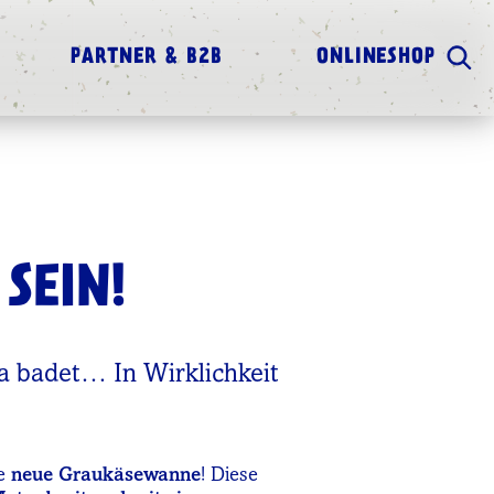
PARTNER & B2B
ONLINESHOP
SEIN!
a badet… In Wirklichkeit
de
neue Graukäsewanne
! Diese