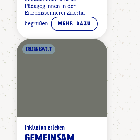
Pädagog:innen in der
Erlebnissennerei Zillertal
begrüßen.
MEHR DAZU
ERLEBNISWELT
Inklusion erleben
GEMEINSAM