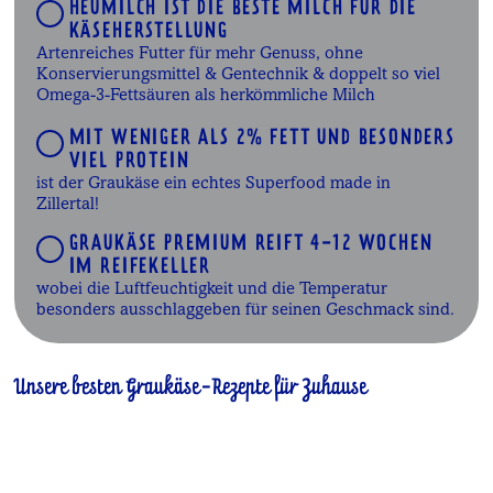
HEUMILCH IST DIE BESTE MILCH FÜR DIE
KÄSEHERSTELLUNG
Artenreiches Futter für mehr Genuss, ohne
Konservierungsmittel & Gentechnik & doppelt so viel
Omega-3-Fettsäuren als herkömmliche Milch
MIT WENIGER ALS 2% FETT UND BESONDERS
VIEL PROTEIN
ist der Graukäse ein echtes Superfood made in
Zillertal!
GRAUKÄSE PREMIUM REIFT 4-12 WOCHEN
IM REIFEKELLER
wobei die Luftfeuchtigkeit und die Temperatur
besonders ausschlaggeben für seinen Geschmack sind.
Unsere besten Graukäse-Rezepte für Zuhause