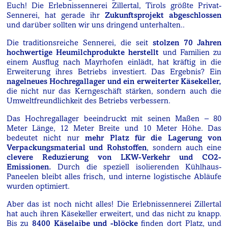
Euch! Die Erlebnissennerei Zillertal, Tirols größte Privat-
Sennerei, hat gerade ihr
Zukunftsprojekt abgeschlossen
und darüber sollten wir uns dringend unterhalten..
Die traditionsreiche Sennerei, die seit
stolzen 70 Jahren
hochwertige Heumilchprodukte herstellt
und Familien zu
einem Ausflug nach Mayrhofen einlädt, hat kräftig in die
Erweiterung ihres Betriebs investiert. Das Ergebnis? Ein
nagelneues Hochregallager und ein erweiterter Käsekeller,
die nicht nur das Kerngeschäft stärken, sondern auch die
Umweltfreundlichkeit des Betriebs verbessern.
Das Hochregallager beeindruckt mit seinen Maßen – 80
Meter Länge, 12 Meter Breite und 10 Meter Höhe. Das
bedeutet nicht nur
mehr Platz für die Lagerung von
Verpackungsmaterial und Rohstoffen
, sondern auch eine
clevere Reduzierung von LKW-Verkehr und CO2-
Emissionen.
Durch die speziell isolierenden Kühlhaus-
Paneelen bleibt alles frisch, und interne logistische Abläufe
wurden optimiert.
Aber das ist noch nicht alles! Die Erlebnissennerei Zillertal
hat auch ihren Käsekeller erweitert, und das nicht zu knapp.
Bis zu
8400 Käselaibe und -blöcke
finden dort Platz, und