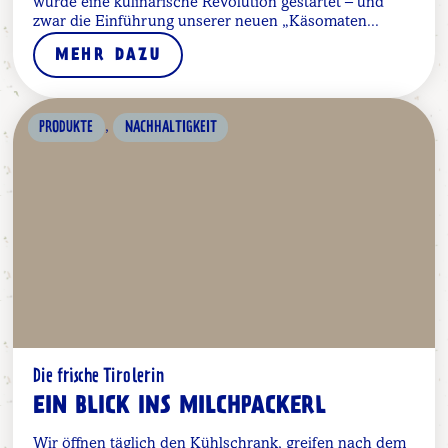
wurde eine kulinarische Revolution gestartet – und
zwar die Einführung unserer neuen „Käsomaten...
MEHR DAZU
,
PRODUKTE
NACHHALTIGKEIT
Die frische Tirolerin
EIN BLICK INS MILCHPACKERL
Wir öffnen täglich den Kühlschrank, greifen nach dem