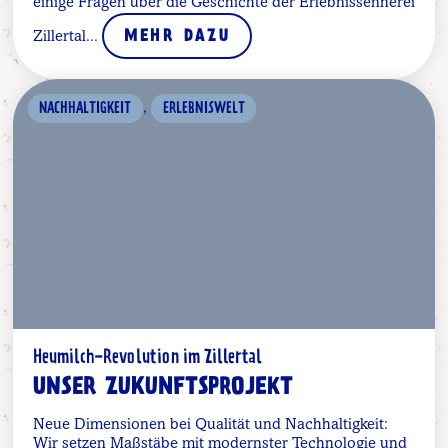
einige Fragen über die Geschichte der Erlebnissennerei
Zillertal...
MEHR DAZU
,
NACHHALTIGKEIT
ERLEBNISWELT
Heumilch-Revolution im Zillertal
UNSER ZUKUNFTSPROJEKT
Neue Dimensionen bei Qualität und Nachhaltigkeit:
Wir setzen Maßstäbe mit modernster Technologie und