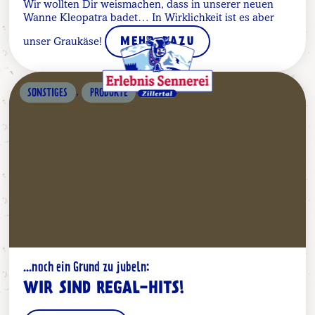
Wir wollten Dir weismachen, dass in unserer neuen
Wanne Kleopatra badet… In Wirklichkeit ist es aber
unser Graukäse!
MEHR DAZU
,
SONSTIGES
PRODUKTE
...noch ein Grund zu jubeln:
WIR SIND REGAL-HITS!