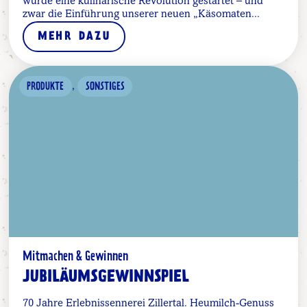
wurde eine kulinarische Revolution gestartet – und
zwar die Einführung unserer neuen „Käsomaten...
MEHR DAZU
,
PRODUKTE
SONSTIGES
Mitmachen & Gewinnen
JUBILÄUMSGEWINNSPIEL
70 Jahre Erlebnissennerei Zillertal. Heumilch-Genuss