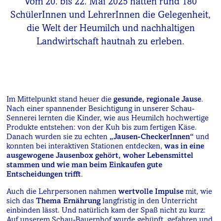
Vom 20. bis 22. Mai 2025 hatten rund 180
SchülerInnen und LehrerInnen die Gelegenheit,
die Welt der Heumilch und nachhaltigen
Landwirtschaft hautnah zu erleben.
Im Mittelpunkt stand heuer die
gesunde, regionale Jause
.
Nach einer spannender Besichtigung in unserer Schau-
Sennerei lernten die Kinder, wie aus Heumilch hochwertige
Produkte entstehen: von der Kuh bis zum fertigen Käse.
Danach wurden sie zu echten
„Jausen-CheckerInnen“
und
konnten bei interaktiven Stationen entdecken,
was in eine
ausgewogene Jausenbox gehört, woher Lebensmittel
stammen und wie man beim Einkaufen gute
Entscheidungen trifft
.
Auch die Lehrpersonen nahmen
wertvolle Impulse
mit, wie
sich das
Thema Ernährung
langfristig in den Unterricht
einbinden lässt. Und natürlich kam der Spaß nicht zu kurz:
Auf unserem Schau-Bauernhof wurde gehüpft, gefahren und