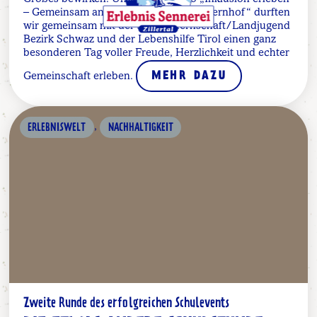
– Gemeinsam anpacken am Schau-Bauernhof“ durften
wir gemeinsam mit der Jungbauernschaft/Landjugend
Bezirk Schwaz und der Lebenshilfe Tirol einen ganz
besonderen Tag voller Freude, Herzlichkeit und echter
Gemeinschaft erleben.
MEHR DAZU
,
ERLEBNISWELT
NACHHALTIGKEIT
Zweite Runde des erfolgreichen Schulevents