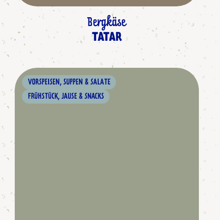
Bergkäse
TATAR
VORSPEISEN, SUPPEN & SALATE
FRÜHSTÜCK, JAUSE & SNACKS