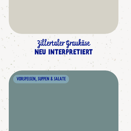
Zillertaler Graukäse
NEU INTERPRETIERT
VORSPEISEN, SUPPEN & SALATE