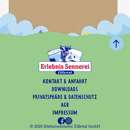
KONTAKT & ANFAHRT
Sauerrahm
DOWNLOADS
SALATDRESSING
PRIVATSPHÄRE & DATENSCHUTZ
AGB
IMPRESSUM
JETZT DURCHSTÖBERN
© 2026 Erlebnissennerei Zillertal GmbH