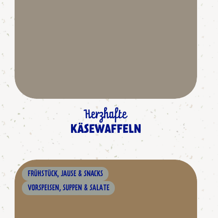
Herzhafte
KÄSEWAFFELN
FRÜHSTÜCK, JAUSE & SNACKS
VORSPEISEN, SUPPEN & SALATE