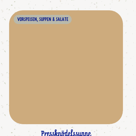
VORSPEISEN, SUPPEN & SALATE
Pressknödelssuppe