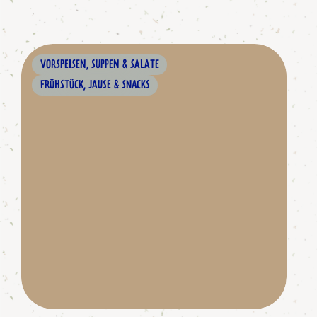
VORSPEISEN, SUPPEN & SALATE
FRÜHSTÜCK, JAUSE & SNACKS