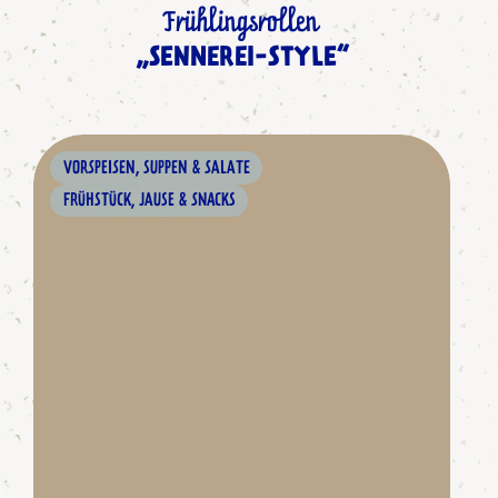
Frühlingsrollen
„SENNEREI-STYLE“
VORSPEISEN, SUPPEN & SALATE
FRÜHSTÜCK, JAUSE & SNACKS