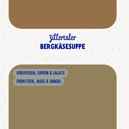
Zillertaler
BERGKÄSESUPPE
VORSPEISEN, SUPPEN & SALATE
FRÜHSTÜCK, JAUSE & SNACKS