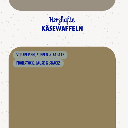
Herzhafte
KÄSEWAFFELN
VORSPEISEN, SUPPEN & SALATE
FRÜHSTÜCK, JAUSE & SNACKS