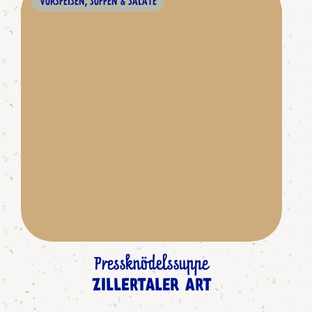
VORSPEISEN, SUPPEN & SALATE
Pressknödelssuppe
ZILLERTALER ART