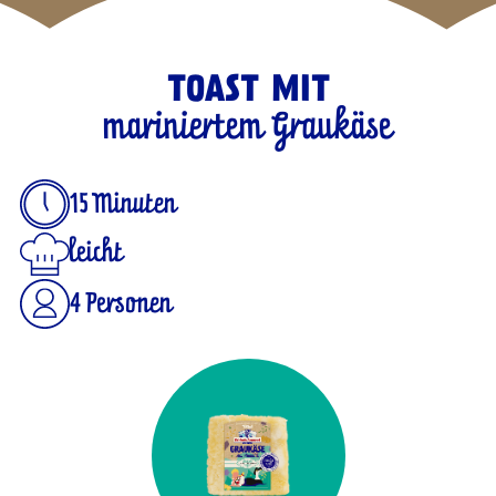
TOAST MIT
mariniertem Graukäse
15 Minuten
leicht
4 Personen