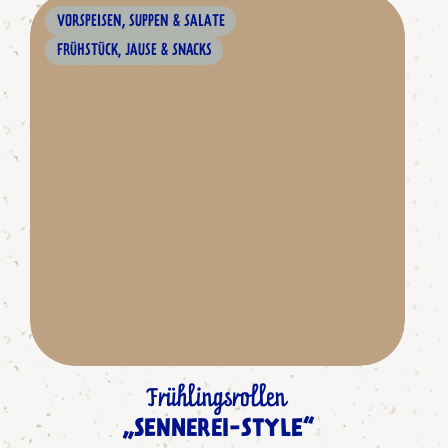
VORSPEISEN, SUPPEN & SALATE
FRÜHSTÜCK, JAUSE & SNACKS
Frühlingsrollen
„SENNEREI-STYLE“