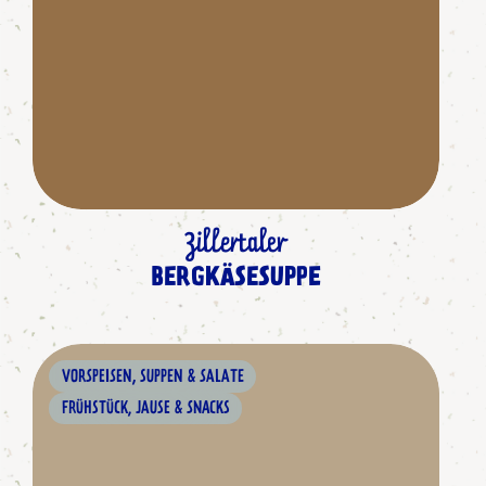
Zillertaler
BERGKÄSESUPPE
VORSPEISEN, SUPPEN & SALATE
FRÜHSTÜCK, JAUSE & SNACKS