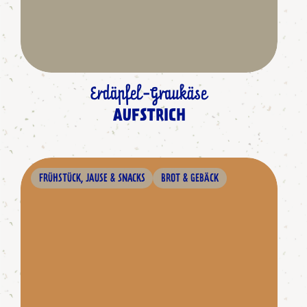
Erdäpfel-Graukäse
AUFSTRICH
FRÜHSTÜCK, JAUSE & SNACKS
BROT & GEBÄCK