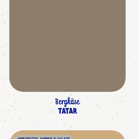
Bergkäse
TATAR