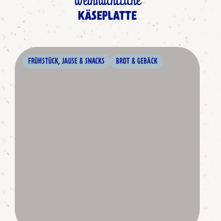
Weihnachtliche
KÄSEPLATTE
FRÜHSTÜCK, JAUSE & SNACKS
BROT & GEBÄCK