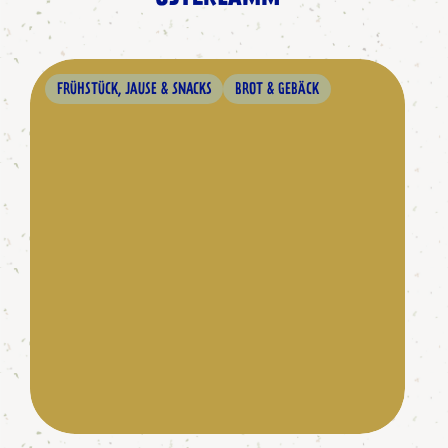
FRÜHSTÜCK, JAUSE & SNACKS
BROT & GEBÄCK