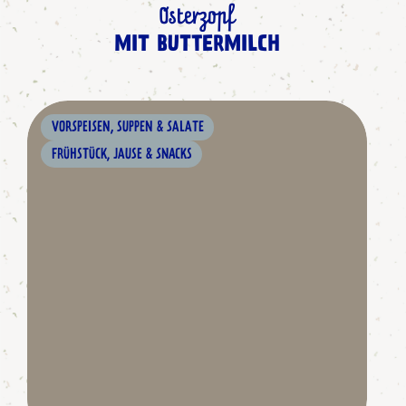
Osterzopf
MIT BUTTERMILCH
VORSPEISEN, SUPPEN & SALATE
FRÜHSTÜCK, JAUSE & SNACKS