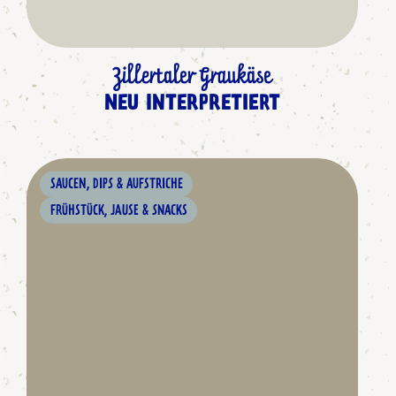
Zillertaler Graukäse
NEU INTERPRETIERT
SAUCEN, DIPS & AUFSTRICHE
FRÜHSTÜCK, JAUSE & SNACKS