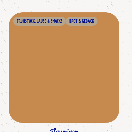
FRÜHSTÜCK, JAUSE & SNACKS
BROT & GEBÄCK