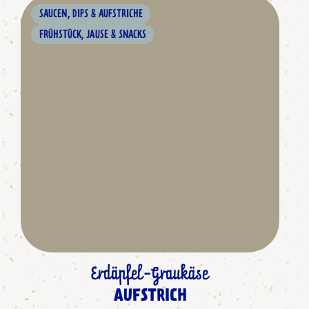
SAUCEN, DIPS & AUFSTRICHE
FRÜHSTÜCK, JAUSE & SNACKS
Erdäpfel-Graukäse
AUFSTRICH