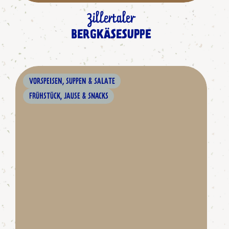
Zillertaler
BERGKÄSESUPPE
VORSPEISEN, SUPPEN & SALATE
FRÜHSTÜCK, JAUSE & SNACKS