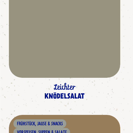
Leichter
KNÖDELSALAT
FRÜHSTÜCK, JAUSE & SNACKS
VORSPEISEN, SUPPEN & SALATE