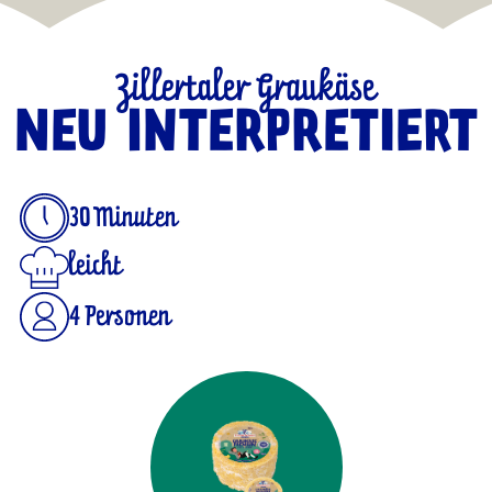
Zillertaler Graukäse
NEU INTERPRETIERT
30 Minuten
leicht
4 Personen