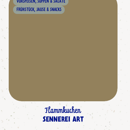
VORSPEISEN, SUPPEN & SALATE
FRÜHSTÜCK, JAUSE & SNACKS
Flammkuchen
SENNEREI ART