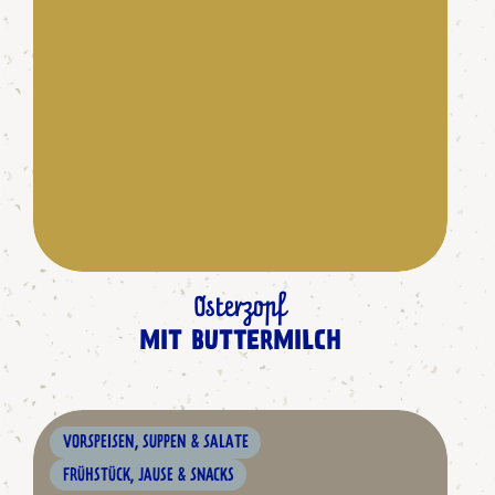
Osterzopf
MIT BUTTERMILCH
VORSPEISEN, SUPPEN & SALATE
FRÜHSTÜCK, JAUSE & SNACKS