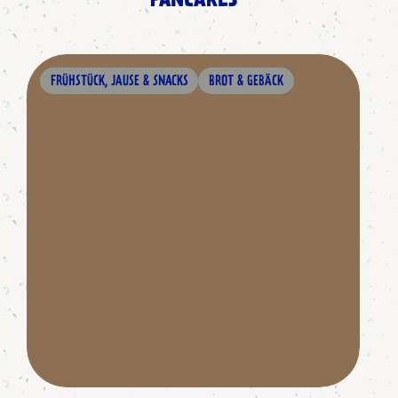
PANCAKES
FRÜHSTÜCK, JAUSE & SNACKS
BROT & GEBÄCK