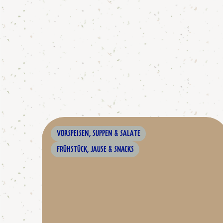
VORSPEISEN, SUPPEN & SALATE
FRÜHSTÜCK, JAUSE & SNACKS