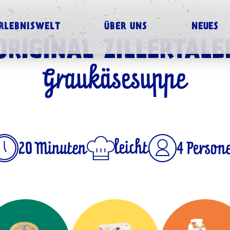
RLEBNISWELT
ÜBER UNS
NEUES
ORIGINAL ZILLERTALE
Graukäsesuppe
leicht
4 Person
20 Minuten