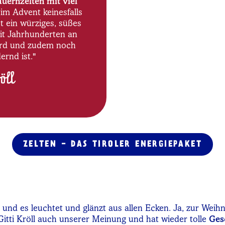
auernzelten mit viel
 im Advent keinesfalls
st ein würziges, süßes
it Jahrhunderten an
ird und zudem noch
ernd ist."
öll
ZELTEN - DAS TIROLER ENERGIEPAKET
 und es leuchtet und glänzt aus allen Ecken. Ja, zur Weihn
Gitti Kröll auch unserer Meinung und hat wieder tolle
Ges