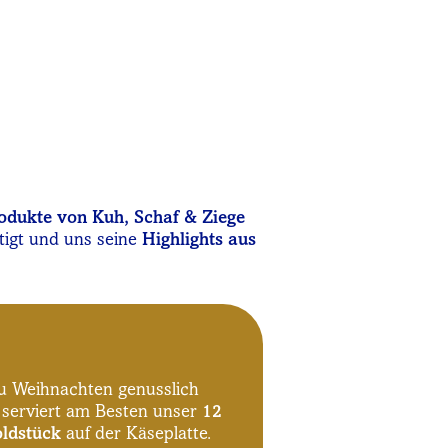
dukte von Kuh, Schaf & Ziege
tigt und uns seine
Highlights aus
zu Weihnachten genusslich
serviert am Besten unser
12
oldstück
auf der Käseplatte.