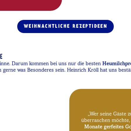
WEIHNACHTLICHE REZEPTIDEEN
E
e Sinne. Darum kommen bei uns nur die besten
Heumilchpro
h gerne was Besonderes sein. Heinrich Kröll hat uns bestä
„Wer seine Gäste 
überraschen möchte, 
Monate gerfeites G