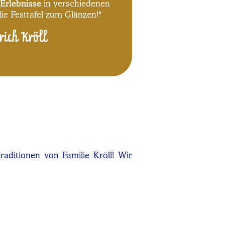
Erlebnisse
in verschiedenen
ie Festtafel zum Glänzen!"
rich Kröll
aditionen von Familie Kröll! Wir