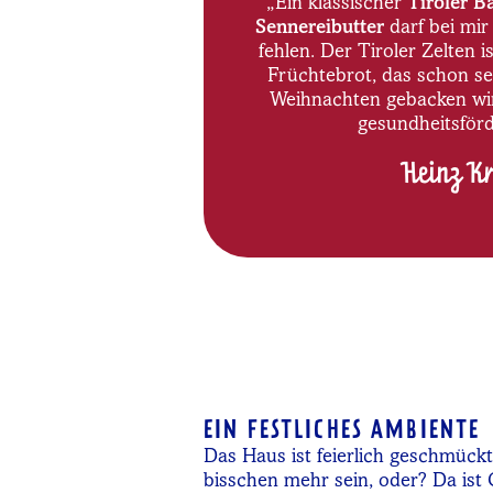
„Ein klassischer
Tiroler B
Sennereibutter
darf bei mir
fehlen. Der Tiroler Zelten i
Früchtebrot, das schon se
Weihnachten gebacken w
gesundheitsförd
Heinz Kr
EIN FESTLICHES AMBIENTE
Das Haus ist feierlich geschmückt
bisschen mehr sein, oder? Da ist 