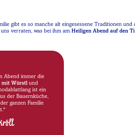
ilie gibt es so manche alt eingesessene Traditionen und d
at uns verraten, was bei ihm am
Heiligen Abend auf den T
gen Abend immer die
 mit Würstl
und
odablattlang ist ein
aus der Bauernküche,
 der ganzen Familie
."
Kröll