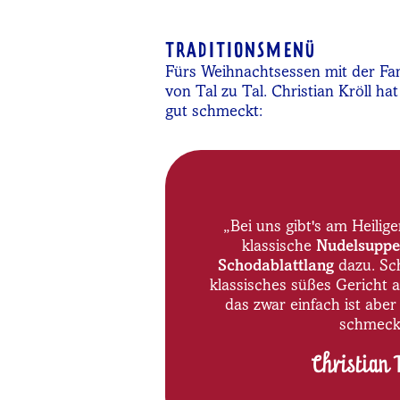
TRADITIONSMENÜ
Fürs Weihnachtsessen mit der Fam
von Tal zu Tal. Christian Kröll h
gut schmeckt:
„Bei uns gibt's am Heili
klassische
Nudelsuppe
Schodablattlang
dazu. Sch
klassisches süßes Gericht 
das zwar einfach ist aber
schmeckt
Christian 