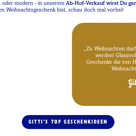
sich oder modern - in unserem
Ab-Hof-Verkauf wirst Du gar
n Weihnachtsgeschenk bist, schau doch mal vorbei!
„Zu Weihnachten darf'
werden! Glanzvol
Geschenke die von 
Weihnacht
Gi
GITTI'S TOP GESCHENKIDEEN