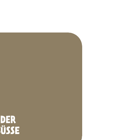
DER
SÜSSE