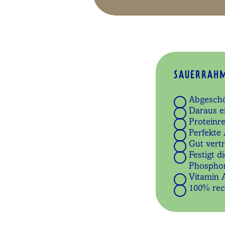
SAUERRAHM
Abgeschö
Daraus e
Proteinre
Perfekte 
Gut vert
Festigt 
Phosphor
Vitamin 
100% recy