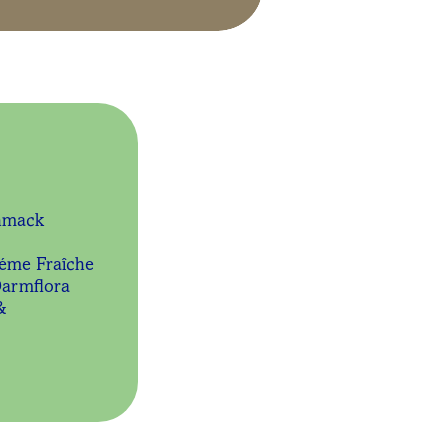
chmack
réme Fraîche
Darmflora
&