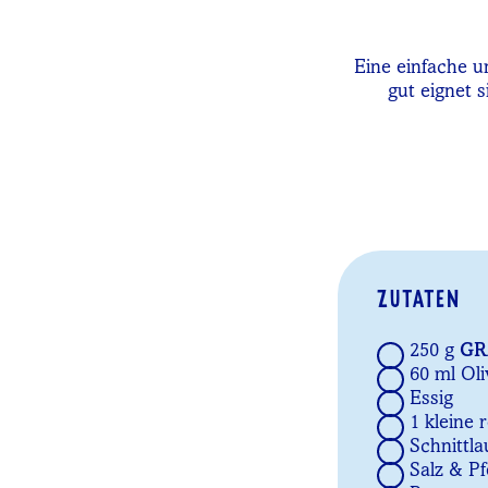
Eine einfache u
gut eignet 
ZUTATEN
250 g
GR
60 ml Ol
Essig
1 kleine 
Schnittl
Salz & Pf