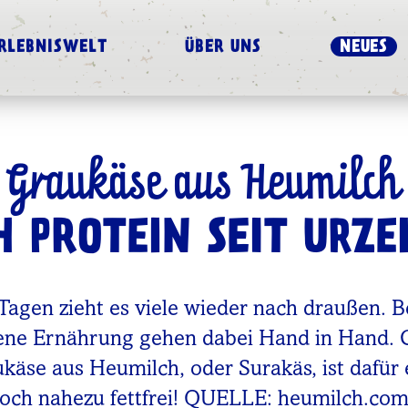
RLEBNISWELT
ÜBER UNS
NEUES
Graukäse aus Heumilch
H PROTEIN SEIT URZE
agen zieht es viele wieder nach draußen. 
ne Ernährung gehen dabei Hand in Hand. Ge
ukäse aus Heumilch, oder Surakäs, ist dafür
noch nahezu fettfrei! QUELLE: heumilch.co