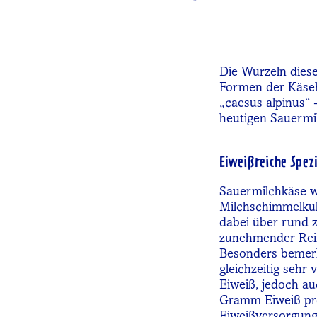
Die Wurzeln diese
Formen der Käsehe
„caesus alpinus“ 
heutigen Sauermi
Eiweißreiche Spezi
Sauermilchkäse wi
Milchschimmelkul
dabei über rund z
zunehmender Reife
Besonders bemerke
gleichzeitig sehr
Eiweiß, jedoch a
Gramm Eiweiß pro
Eiweißversorgung