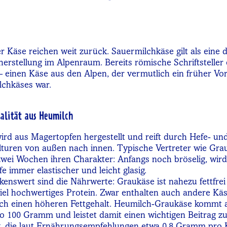
r Käse reichen weit zurück. Sauermilchkäse gilt als eine d
rstellung im Alpenraum. Bereits römische Schriftsteller
– einen Käse aus den Alpen, der vermutlich ein früher Vor
lchkäses war.
alität aus Heumilch
rd aus Magertopfen hergestellt und reift durch Hefe- un
turen von außen nach innen. Typische Vertreter wie Gra
wei Wochen ihren Charakter: Anfangs noch bröselig, wird
 immer elastischer und leicht glasig.
nswert sind die Nährwerte: Graukäse ist nahezu fettfrei 
 viel hochwertiges Protein. Zwar enthalten auch andere Käs
uch einen höheren Fettgehalt. Heumilch-Graukäse kommt 
 100 Gramm und leistet damit einen wichtigen Beitrag zu
, die laut Ernährungsempfehlungen etwa 0,8 Gramm pro