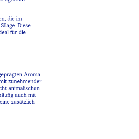
n, die im
Silage. Diese
eal für die
sgeprägten Aroma.
h mit zunehmender
cht animalischen
häufig auch mit
eine zusätzlich