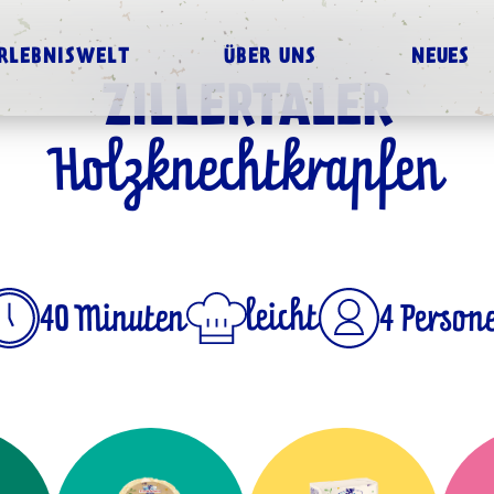
RLEBNISWELT
ÜBER UNS
NEUES
ZILLERTALER
Holzknechtkrapfen
leicht
4 Person
40 Minuten