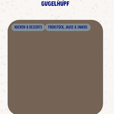
GUGELHUPF
KUCHEN & DESSERTS
FRÜHSTÜCK, JAUSE & SNACKS