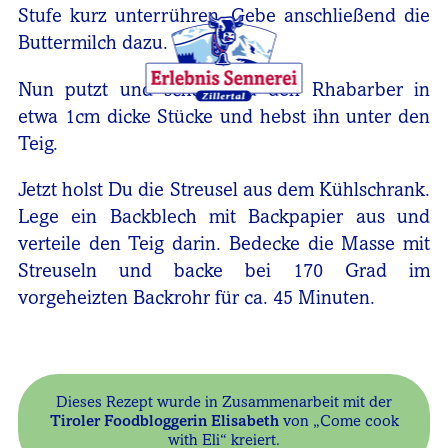
Stufe kurz unterrühren. Gebe anschließend die
Buttermilch dazu.
Nun putzt und schälst Du den Rhabarber in
etwa 1cm dicke Stücke und hebst ihn unter den
Teig.
Jetzt holst Du die Streusel aus dem Kühlschrank.
Lege ein Backblech mit Backpapier aus und
verteile den Teig darin. Bedecke die Masse mit
Streuseln und backe bei 170 Grad im
vorgeheizten Backrohr für ca. 45 Minuten.
Dieses Rezept wurde in Zusammenarbeit mit der
Tiroler Foodbloggerin Elisabeth
von „Come cook
with Eli“ kreiert.