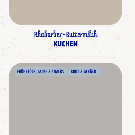
Rhabarber-Buttermilch
KUCHEN
FRÜHSTÜCK, JAUSE & SNACKS
BROT & GEBÄCK