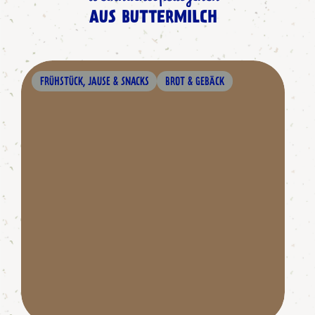
AUS BUTTERMILCH
FRÜHSTÜCK, JAUSE & SNACKS
BROT & GEBÄCK