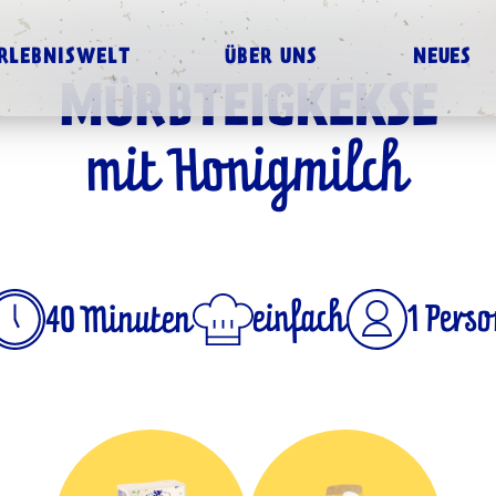
RLEBNISWELT
ÜBER UNS
NEUES
MÜRBTEIGKEKSE
mit Honigmilch
einfach
1 Pers
40 Minuten