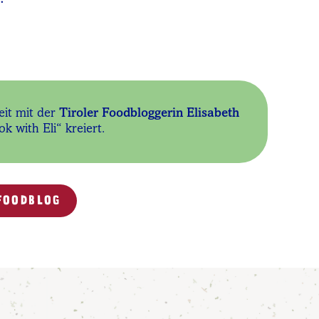
it mit der
Tiroler Foodbloggerin Elisabeth
 with Eli“ kreiert.
FOODBLOG