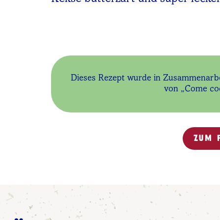
Dieses Rezept wurde in Zusammenarbe
von „Come cook
ZUM 