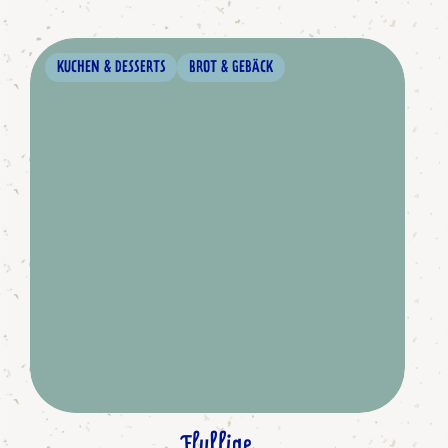
KUCHEN & DESSERTS
BROT & GEBÄCK
Fluffige