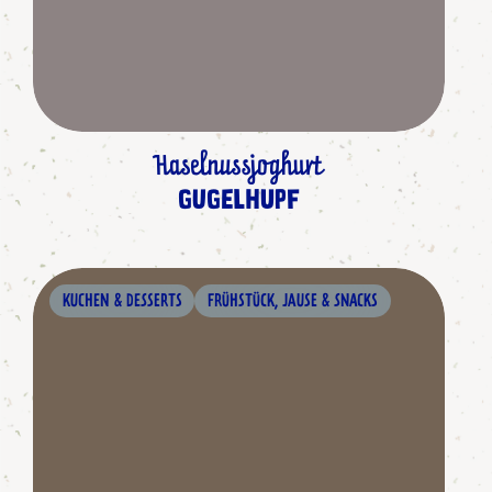
Haselnussjoghurt
GUGELHUPF
KUCHEN & DESSERTS
FRÜHSTÜCK, JAUSE & SNACKS