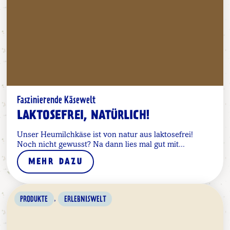
Faszinierende Käsewelt
LAKTOSEFREI, NATÜRLICH!
Unser Heumilchkäse ist von natur aus laktosefrei!
Noch nicht gewusst? Na dann lies mal gut mit...
MEHR DAZU
,
PRODUKTE
ERLEBNISWELT