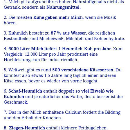
1. Milch gilt aufgrund ihres hohen Nährstoffgehalts nicht als
Getränk, sondern als
Nahrungsmittel.
2. Die meisten
Kühe geben mehr Milch
, wenn sie Musik
hören.
3. Kuhmilch besteht zu
87 % aus Wasser
, die restlichen
Bestandteile sind Milcheiweiß, Milchfett und Kohlenhydrate.
4.
6000 Liter Milch liefert 1 Heumilch-Kuh pro Jahr.
Zum
Vergleich: 12.000 Liter pro Jahr produziert eine
Hochleistungskuh für Industriemilch.
5. Weltweit gibt es rund
500 verschiedene Käsesorten
. Du
könntest also etwas 1,5 Jahre lang täglich einen anderen
Käse essen, bevor es wieder von vorne losgeht.
6.
Schaf-Heumilch
enthält
doppelt so viel Eiweiß wie
Kuhmilch
und je natürlicher das Futter, desto besser ist der
Geschmack.
7. Das in der Milch enthaltene Calcium fördert die Bildung
und den Erhalt der Knochen.
8. Ziegen-Heumilch
enthält kleinere Fettkügelchen,