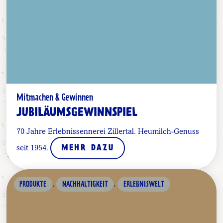
Mitmachen & Gewinnen
JUBILÄUMSGEWINNSPIEL
70 Jahre Erlebnissennerei Zillertal. Heumilch-Genuss
seit 1954.
MEHR DAZU
,
,
PRODUKTE
NACHHALTIGKEIT
ERLEBNISWELT