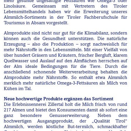
mehr gesunde ungesättigte Fettsäuren wie Omega-3 oder
Linolsäure. Gemeinsam mit Vertretern des Tiroler
Lebensmittelhandels haben wir die Erweiterung unseres
Almmilch-Sortiments in der Tiroler Fachberufschule für
Tourismus in Absam vorgestellt.
Almprodukte sind nicht nur gut für die Klimabilanz, sondern
können auch die Gesundheit unterstützen. Die natürliche
Erzeugung – also die Produktion – sorgt nachweislich für
mehr Nährstoffe in den Lebensmitteln. Mit einer Vielfalt von
über hundert Gräsern und Kräutern, frischer Bergluft, klarem
Quellwasser und Auslauf auf den Almflächen herrschen auf
der Alm ideale Bedingungen für die Tiere. Durch die
anschließend schonende Weiterverarbeitung behalten die
Almprodukte mehr Nährstoffe. So enthält etwa Almmilch
merklich mehr natürliche Omega-3-Fettsäuren als Milch von
Kühen im Tal.
Neue hochwertige Produkte ergänzen das Sortiment
Die Erlebnissennerei Zillertal holt die Milch frisch von rund
217 Almen und bietet den Konsumenten damit ab sofort eine
ganz besondere Genusserweiterung. Neben dem
hochwertigen Ausgangsprodukt, der „Qualität Tirol“
Almmilch, werden köstliche But-termilch, schmackhafter