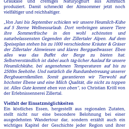
Graukäse und cremiges Naturjoghurt aus Almmilch
produziert. Damit schmeckt der Almsommer jetzt noch
vielfältiger und reichhaltiger.
„Von Juni bis September schicken wir unsere Heumilch-Kühe
auf 5 Sterne Wellnessurlaub. Dort verbringen unsere Tiere
ihre Sommerfrische in den wohl schönsten und
naturbelassensten Gegenden der Zillertaler Alpen. Auf dem
Speiseplan stehen bis zu 1000 verschiedene Kräuter & Gräser
der Zillertaler Almwiesen und klares Bergquellwasser. Eben
alles was das Buffet der Berge zu bieten hat.
Selbstverständlich ist dabei auch täg-licher Auslauf für unsere
Heumilchkühe, bei angenehmen Temperaturen auf bis zu
2500m Seehöhe. Und natürlich die Rundumbetreuung unserer
Bergbauernfamilien. Somit garantieren wir Tierwohl auf
höchster Ebene und eine Milch Qualität, die nicht zu toppen
ist. Alles Gute kommt eben von oben“
, so Christian Kröll von
der Erlebnissennerei Zillertal.
Vielfalt der Einsatzmöglichkeiten
Ein köstliches Essen, hergestellt aus regionalen Zutaten,
stellt nicht nur eine besondere Belohnung bei einer
ausgedehnten Wandertour dar, sondern erzählt auch ein
wichtiges Kapitel der Geschichte jeder Region und ihrer