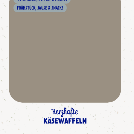
FRÜHSTÜCK, JAUSE & SNACKS
Herzhafte
KÄSEWAFFELN