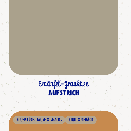
Erdäpfel-Graukäse
AUFSTRICH
FRÜHSTÜCK, JAUSE & SNACKS
BROT & GEBÄCK