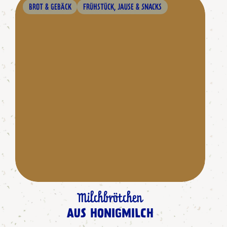
BROT & GEBÄCK
FRÜHSTÜCK, JAUSE & SNACKS
Milchbrötchen
AUS HONIGMILCH