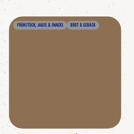
FRÜHSTÜCK, JAUSE & SNACKS
BROT & GEBÄCK