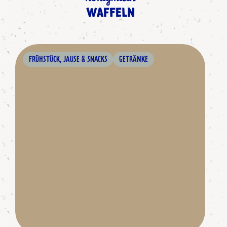
WAFFELN
FRÜHSTÜCK, JAUSE & SNACKS
GETRÄNKE