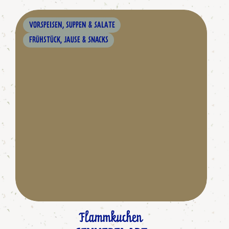
VORSPEISEN, SUPPEN & SALATE
FRÜHSTÜCK, JAUSE & SNACKS
Flammkuchen