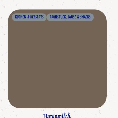
KUCHEN & DESSERTS
FRÜHSTÜCK, JAUSE & SNACKS
Honigmilch