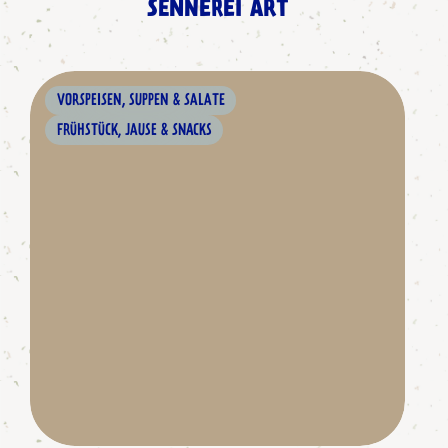
SENNEREI ART
VORSPEISEN, SUPPEN & SALATE
FRÜHSTÜCK, JAUSE & SNACKS