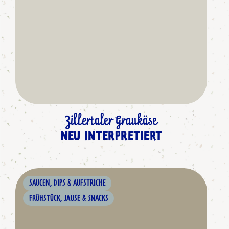
Zillertaler Graukäse
NEU INTERPRETIERT
SAUCEN, DIPS & AUFSTRICHE
FRÜHSTÜCK, JAUSE & SNACKS