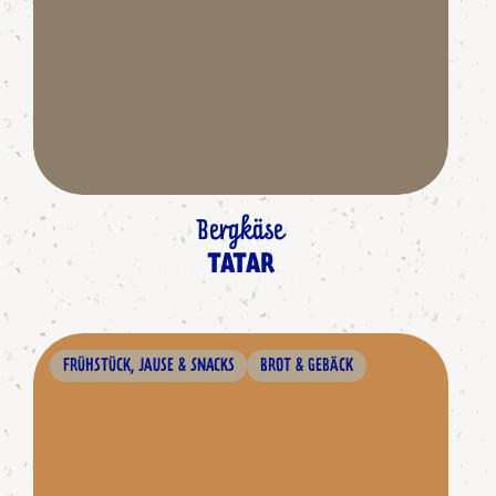
Bergkäse
TATAR
FRÜHSTÜCK, JAUSE & SNACKS
BROT & GEBÄCK