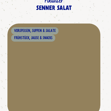
Pikanter
SENNER SALAT
VORSPEISEN, SUPPEN & SALATE
FRÜHSTÜCK, JAUSE & SNACKS