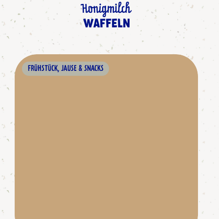
Honigmilch
WAFFELN
FRÜHSTÜCK, JAUSE & SNACKS