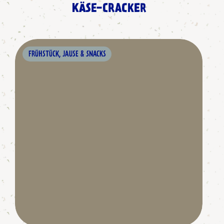
KÄSE-CRACKER
FRÜHSTÜCK, JAUSE & SNACKS