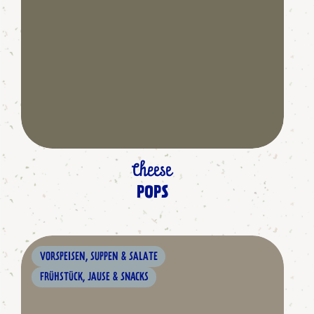
Cheese
POPS
VORSPEISEN, SUPPEN & SALATE
FRÜHSTÜCK, JAUSE & SNACKS