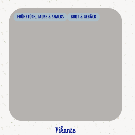
FRÜHSTÜCK, JAUSE & SNACKS
BROT & GEBÄCK
Pikante