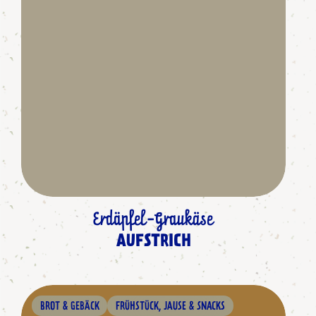
Erdäpfel-Graukäse
AUFSTRICH
BROT & GEBÄCK
FRÜHSTÜCK, JAUSE & SNACKS