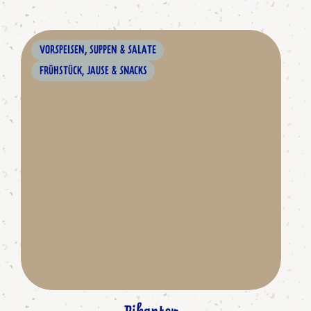
VORSPEISEN, SUPPEN & SALATE
FRÜHSTÜCK, JAUSE & SNACKS