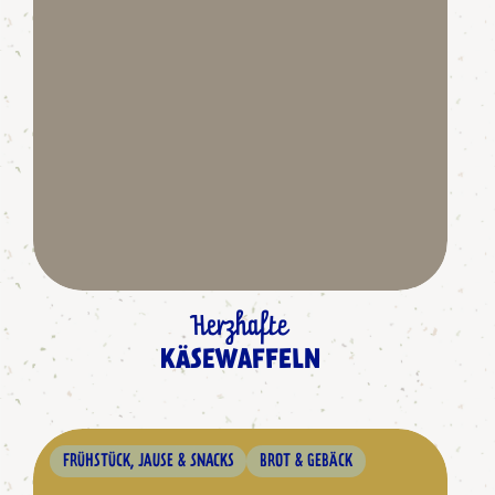
Herzhafte
KÄSEWAFFELN
FRÜHSTÜCK, JAUSE & SNACKS
BROT & GEBÄCK