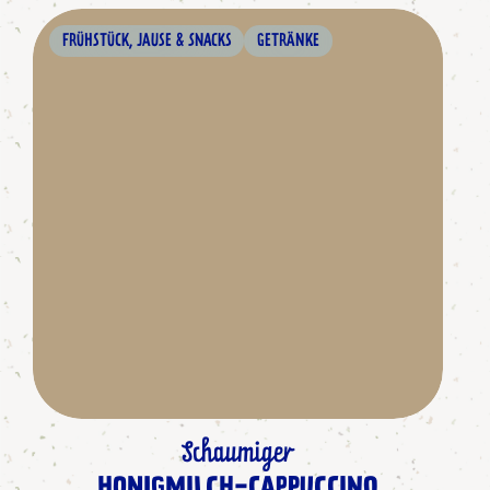
FRÜHSTÜCK, JAUSE & SNACKS
GETRÄNKE
Schaumiger
HONIGMILCH-CAPPUCCINO