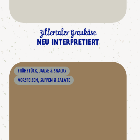
Zillertaler Graukäse
NEU INTERPRETIERT
FRÜHSTÜCK, JAUSE & SNACKS
VORSPEISEN, SUPPEN & SALATE