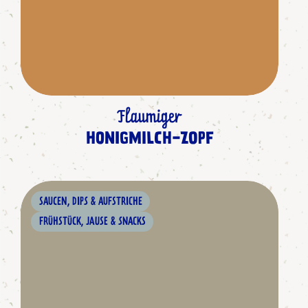
Flaumiger
HONIGMILCH-ZOPF
SAUCEN, DIPS & AUFSTRICHE
FRÜHSTÜCK, JAUSE & SNACKS