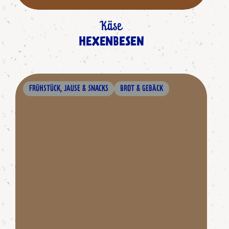
Käse
HEXENBESEN
FRÜHSTÜCK, JAUSE & SNACKS
BROT & GEBÄCK