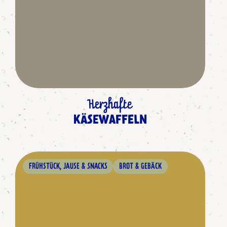
Herzhafte
KÄSEWAFFELN
FRÜHSTÜCK, JAUSE & SNACKS
BROT & GEBÄCK