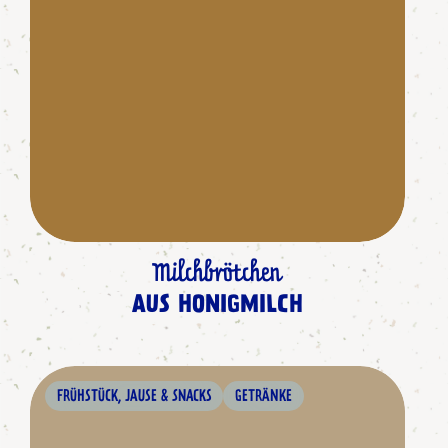
Milchbrötchen
AUS HONIGMILCH
FRÜHSTÜCK, JAUSE & SNACKS
GETRÄNKE