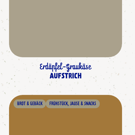
Erdäpfel-Graukäse
AUFSTRICH
BROT & GEBÄCK
FRÜHSTÜCK, JAUSE & SNACKS