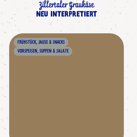
Zillertaler Graukäse
NEU INTERPRETIERT
FRÜHSTÜCK, JAUSE & SNACKS
VORSPEISEN, SUPPEN & SALATE