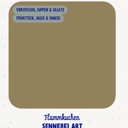
VORSPEISEN, SUPPEN & SALATE
FRÜHSTÜCK, JAUSE & SNACKS
Flammkuchen
SENNEREI ART