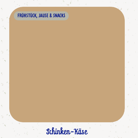
FRÜHSTÜCK, JAUSE & SNACKS
Schinken-Käse