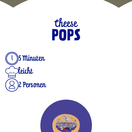
Cheese
POPS
5 Minuten
leicht
2 Personen