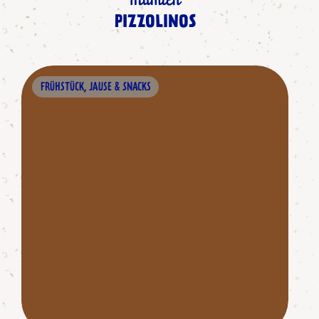
Mumien
PIZZOLINOS
FRÜHSTÜCK, JAUSE & SNACKS