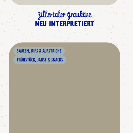
Zillertaler Graukäse
NEU INTERPRETIERT
SAUCEN, DIPS & AUFSTRICHE
FRÜHSTÜCK, JAUSE & SNACKS