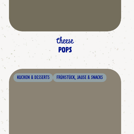
Cheese
POPS
KUCHEN & DESSERTS
FRÜHSTÜCK, JAUSE & SNACKS