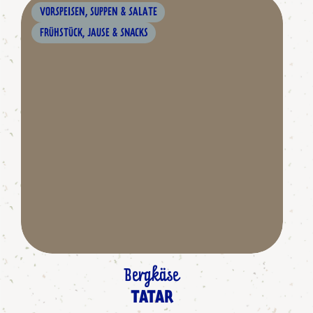
VORSPEISEN, SUPPEN & SALATE
FRÜHSTÜCK, JAUSE & SNACKS
Bergkäse
TATAR