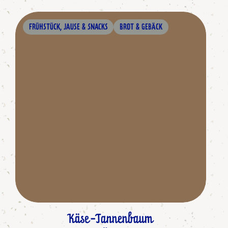
FRÜHSTÜCK, JAUSE & SNACKS
BROT & GEBÄCK
Käse-Tannenbaum