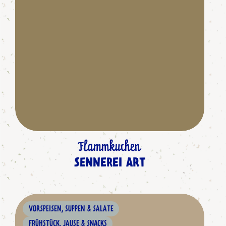
Flammkuchen
SENNEREI ART
VORSPEISEN, SUPPEN & SALATE
FRÜHSTÜCK, JAUSE & SNACKS