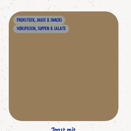
FRÜHSTÜCK, JAUSE & SNACKS
VORSPEISEN, SUPPEN & SALATE