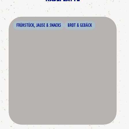
FRÜHSTÜCK, JAUSE & SNACKS
BROT & GEBÄCK